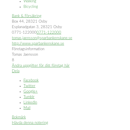
Walking
Bicycling
Bank & Försäkring
Box 44, 28321 Osby
Esplanadgatan 3, 28321 Osby
0771-122000
0771-122000
tomas.jaensson@sparbankenskane.se
http://www.sparbankenskane.se
Företagsinformation
Tomas Jaensson
8
Ändra uppgifter för ditt företag här
Dela
Facebook
Twitter
Google+
Tumblr
LinkedIn
Mail
Bokmärk
Hävda denna notering