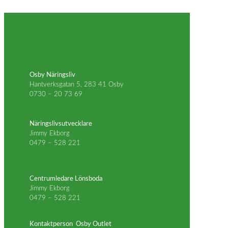
Osby Näringsliv
Hantverksgatan 5, 283 41 Osby
0730 – 20 73 69
info@osbynaringsliv.se
Näringslivsutvecklare
Jimmy Ekborg
0479 – 528 221
jimmy.ekborg@osby.se
OsbyShopping
Centrumledare Lönsboda
Jimmy Ekborg
0479 – 528 221
jimmy.ekborg@osby.se
Kontaktperson Osby Outlet