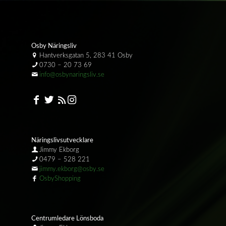
Osby Näringsliv
Hantverksgatan 5, 283 41 Osby
0730 – 20 73 69
info@osbynaringsliv.se
Näringslivsutvecklare
Jimmy Ekborg
0479 – 528 221
jimmy.ekborg@osby.se
OsbyShopping
Centrumledare Lönsboda