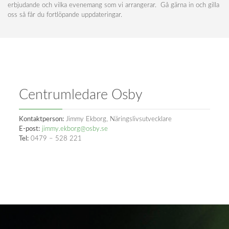
erbjudande och vilka evenemang som vi arrangerar. Gå gärna in och gilla
oss så får du fortlöpande uppdateringar.
Centrumledare Osby
Kontaktperson:
Jimmy Ekborg, Näringslivsutvecklare
E-post:
jimmy.ekborg@osby.se
Tel:
0479 – 528 221