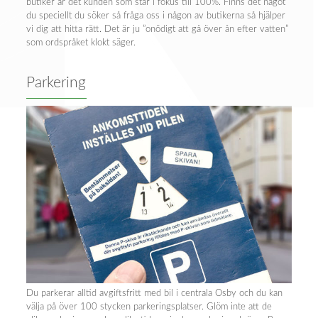
butiker är det kunden som står i fokus till 100%. Finns det något
du speciellt du söker så fråga oss i någon av butikerna så hjälper
vi dig att hitta rätt. Det är ju ”onödigt att gå över ån efter vatten”
som ordspråket klokt säger.
Parkering
Du parkerar alltid avgiftsfritt med bil i centrala Osby och du kan
välja på över 100 stycken parkeringsplatser. Glöm inte att de