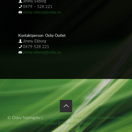
Jimmy Ekborg
0479 – 528 221
jimmy.ekborg@osby.se
Kontaktperson Osby Outlet
Jimmy Ekborg
0479-528 221
jimmy.ekborg@osby.se
© Osby Näringsliv |
Webbplatsen är producerad i samarbete med
KalbyNet
|
Om webbplatsen