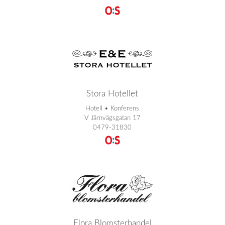
Stora Hotellet
Hotell • Konferens
V Järnvägsgatan 17
0479-31830
Flora Blomsterhandel