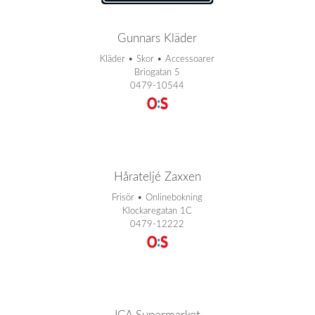
Gunnars Kläder
Kläder • Skor • Accessoarer
Briogatan 5
0479-10544
Hårateljé Zaxxen
Frisör • Onlinebokning
Klockaregatan 1C
0479-12222