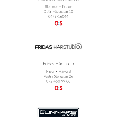
Blommor • Krukor
Ö Järnvägsgatan 10
0479-16044
Fridas Hårstudio
Frisör • Hårvård
Västra Storgatan 26
072-450 99 00