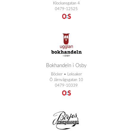
Klockaregatan 4
0479-12525
Bokhandeln i Osby
Böcker • Leksaker
Ö Järnvägsgatan 10
0479-10339