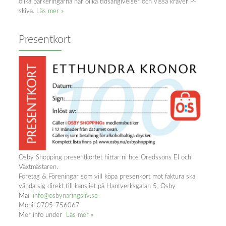
olika parkeringarna har olika tidsangivelser och vissa kräver P-
skiva.
Läs mer »
Presentkort
Osby Shopping presentkortet hittar ni hos Oredssons El och
Växtmästaren.
Företag & Föreningar som vill köpa presenkort mot faktura ska
vända sig direkt till kansliet på Hantverksgatan 5, Osby
Mail
info@osbynaringsliv.se
Mobil 0705-756067
Mer info under
Läs mer »