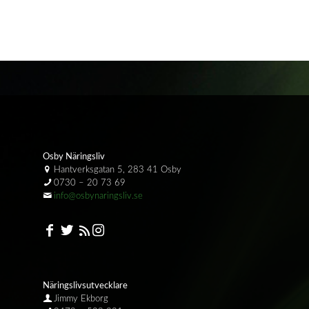
Osby Näringsliv
Hantverksgatan 5, 283 41 Osby
0730 – 20 73 69
info@osbynaringsliv.se
Näringslivsutvecklare
Jimmy Ekborg