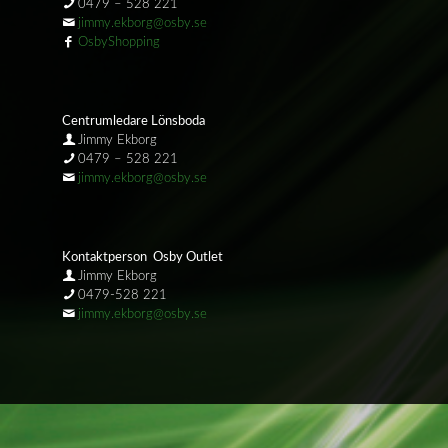
0479 – 528 221
jimmy.ekborg@osby.se
OsbyShopping
Centrumledare Lönsboda
Jimmy Ekborg
0479 – 528 221
jimmy.ekborg@osby.se
Kontaktperson Osby Outlet
Jimmy Ekborg
0479-528 221
jimmy.ekborg@osby.se