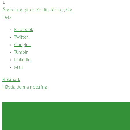
1
Ändra uppgifter för ditt företag här
Dela
Facebook
Twitter
Google+
Tumblr
LinkedIn
Mail
Bokmärk
Hävda denna notering