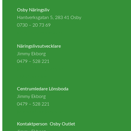
Osby Näringsliv
Hantverksgatan 5, 283 41 Osby
0730 – 20 73 69
info@osbynaringsliv.se
Näringslivsutvecklare
Jimmy Ekborg
0479 – 528 221
jimmy.ekborg@osby.se
OsbyShopping
Centrumledare Lönsboda
Jimmy Ekborg
0479 – 528 221
jimmy.ekborg@osby.se
Kontaktperson Osby Outlet