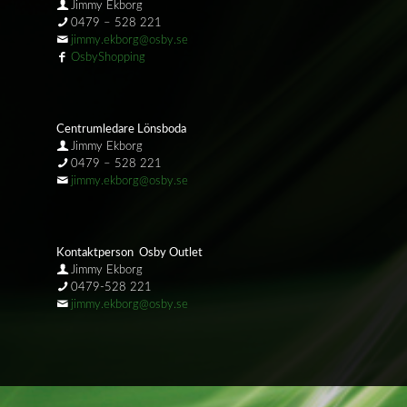
Jimmy Ekborg
0479 – 528 221
jimmy.ekborg@osby.se
OsbyShopping
Centrumledare Lönsboda
Jimmy Ekborg
0479 – 528 221
jimmy.ekborg@osby.se
Kontaktperson Osby Outlet
Jimmy Ekborg
0479-528 221
jimmy.ekborg@osby.se