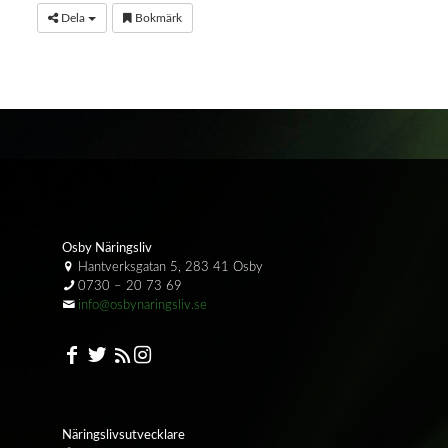
Dela
Bokmärk
Osby Näringsliv
Hantverksgatan 5, 283 41 Osby
0730 – 20 73 69
info@osbynaringsliv.se
Näringslivsutvecklare