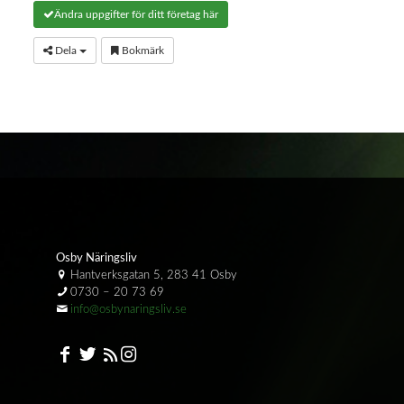
Ändra uppgifter för ditt företag här
Dela
Bokmärk
Osby Näringsliv
Hantverksgatan 5, 283 41 Osby
0730 – 20 73 69
info@osbynaringsliv.se