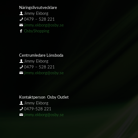
Näringslivsutvecklare
Jimmy Ekborg
0479 – 528 221
jimmy.ekborg@osby.se
OsbyShopping
Centrumledare Lönsboda
Jimmy Ekborg
0479 – 528 221
jimmy.ekborg@osby.se
Kontaktperson Osby Outlet
Jimmy Ekborg
0479-528 221
jimmy.ekborg@osby.se