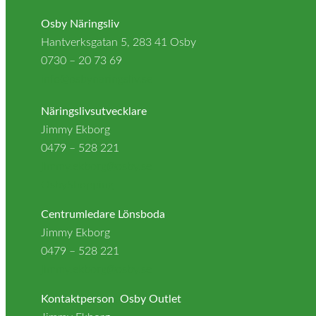
Osby Näringsliv
Hantverksgatan 5, 283 41 Osby
0730 – 20 73 69
info@osbynaringsliv.se
Näringslivsutvecklare
Jimmy Ekborg
0479 – 528 221
jimmy.ekborg@osby.se
OsbyShopping
Centrumledare Lönsboda
Jimmy Ekborg
0479 – 528 221
jimmy.ekborg@osby.se
Kontaktperson Osby Outlet