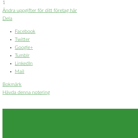
1
Ändra uppgifter för ditt företag här
Dela
Facebook
Twitter
Google+
Tumblr
LinkedIn
Mail
Bokmärk
Hävda denna notering