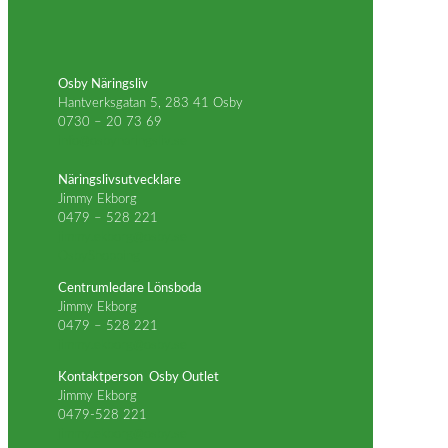
Osby Näringsliv
Hantverksgatan 5, 283 41 Osby
0730 – 20 73 69
info@osbynaringsliv.se
Näringslivsutvecklare
Jimmy Ekborg
0479 – 528 221
jimmy.ekborg@osby.se
OsbyShopping
Centrumledare Lönsboda
Jimmy Ekborg
0479 – 528 221
jimmy.ekborg@osby.se
Kontaktperson Osby Outlet
Jimmy Ekborg
0479-528 221
jimmy.ekborg@osby.se