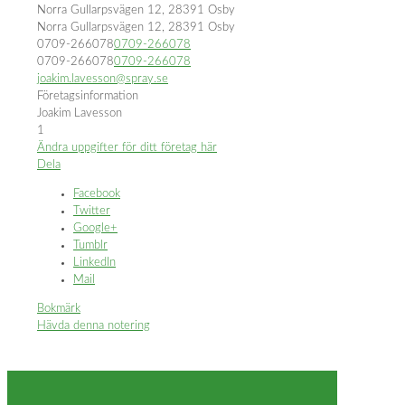
Norra Gullarpsvägen 12, 28391 Osby
Norra Gullarpsvägen 12, 28391 Osby
0709-266078
0709-266078
0709-266078
0709-266078
joakim.lavesson@spray.se
Företagsinformation
Joakim Lavesson
1
Ändra uppgifter för ditt företag här
Dela
Facebook
Twitter
Google+
Tumblr
LinkedIn
Mail
Bokmärk
Hävda denna notering