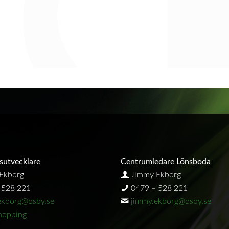
sutvecklare
Centrumledare Lönsboda
Ekborg
Jimmy Ekborg
 528 221
0479 – 528 221
ekborg@osby.se
jimmy.ekborg@osby.se
opping