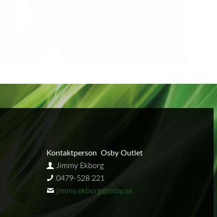
Kontaktperson Osby Outlet
Jimmy Ekborg
0479-528 221
jimmy.ekborg@osby.se