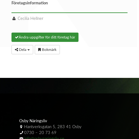
Företagsinformation
Cecilia Hellner
Ändra uppgifter för ditt företag här
Dela
Bokmärk
Osby Näringsliv
Hantverksgatan 5, 283 41 Osby
0730 – 20 73 69
info@osbynaringsliv.se