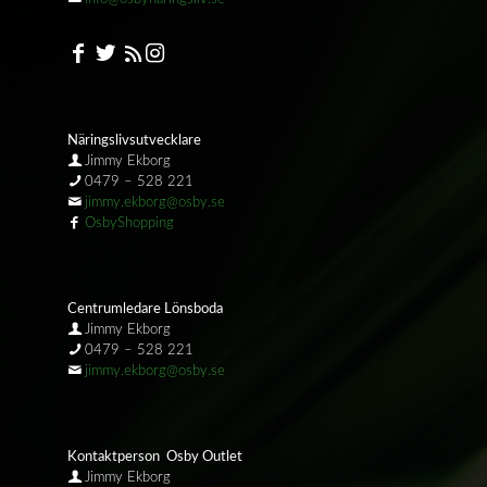
Näringslivsutvecklare
Jimmy Ekborg
0479 – 528 221
jimmy.ekborg@osby.se
OsbyShopping
Centrumledare Lönsboda
Jimmy Ekborg
0479 – 528 221
jimmy.ekborg@osby.se
Kontaktperson Osby Outlet
Jimmy Ekborg