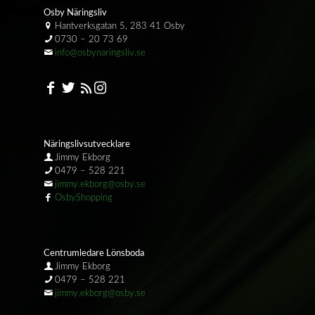
Osby Näringsliv
Hantverksgatan 5, 283 41 Osby
0730 – 20 73 69
info@osbynaringsliv.se
Näringslivsutvecklare
Jimmy Ekborg
0479 – 528 221
jimmy.ekborg@osby.se
OsbyShopping
Centrumledare Lönsboda
Jimmy Ekborg
0479 – 528 221
jimmy.ekborg@osby.se