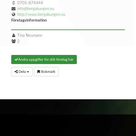
0705-874444
info@bergakungen.nu
http://www.bergakungen.nu
Företagsinformation
Tina Neumann
2
Ändra uppgifter för ditt företag här
Dela
Bokmärk