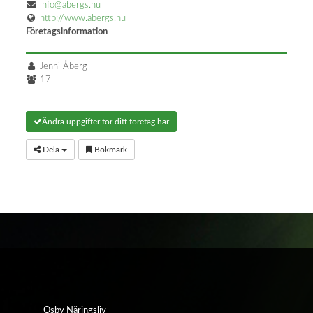
info@abergs.nu
http://www.abergs.nu
Företagsinformation
Jenni Åberg
17
Ändra uppgifter för ditt företag här
Dela
Bokmärk
Osby Näringsliv