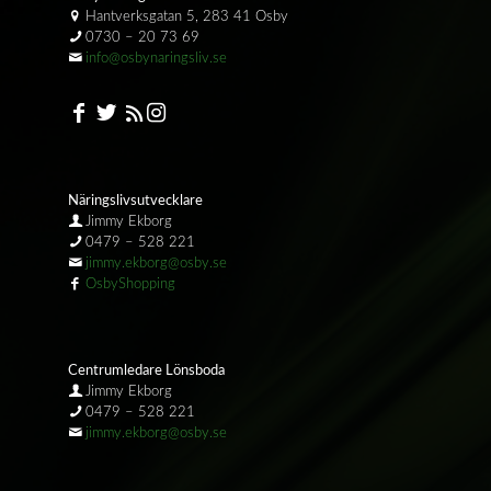
Hantverksgatan 5, 283 41 Osby
0730 – 20 73 69
info@osbynaringsliv.se
Näringslivsutvecklare
Jimmy Ekborg
0479 – 528 221
jimmy.ekborg@osby.se
OsbyShopping
Centrumledare Lönsboda
Jimmy Ekborg
0479 – 528 221
jimmy.ekborg@osby.se