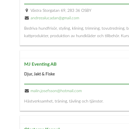
Västra Storgatan 69, 283 36 OSBY
andreealucadan@gmail.com
Bedriva hundfrisör, styling, klining, trimning, tovutrednin
kattprodukter, produktion av hundkläder och tillbehör. K
MJ Eventing AB
Djur, Jakt & Fiske
malin.josefsson@hotmail.com
Hästverksamhet, träning, tävling och tjänster.