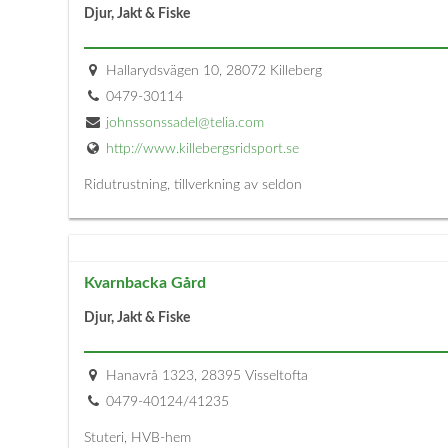
Djur, Jakt & Fiske
Hallarydsvägen 10, 28072 Killeberg
0479-30114
johnssonssadel@telia.com
http://www.killebergsridsport.se
Ridutrustning, tillverkning av seldon
Kvarnbacka Gård
Djur, Jakt & Fiske
Hanavrå 1323, 28395 Visseltofta
0479-40124/41235
Stuteri, HVB-hem