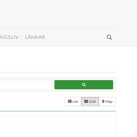
INGSLIV
LÄNKAR
List
Grid
Map