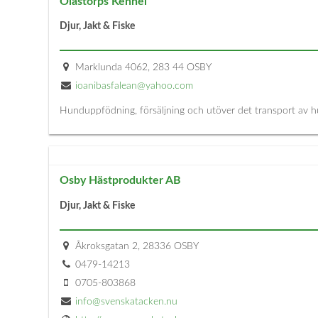
Olastorps Kennel
Djur, Jakt & Fiske
Marklunda 4062, 283 44 OSBY
ioanibasfalean@yahoo.com
Hunduppfödning, försäljning och utöver det transport av h
Osby Hästprodukter AB
Djur, Jakt & Fiske
Åkroksgatan 2, 28336 OSBY
0479-14213
0705-803868
info@svenskatacken.nu