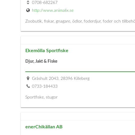
0708-682267
http://www.animalix.se
Zoobutik, fiskar, gnagare, ödlor, foderdjur, foder och tillbeh
Ekemölla Sportfiske
Djur, Jakt & Fiske
Gråshult 2043, 28396 Killeberg
0733-184433
Sportfiske, stugor
enerChikällan AB