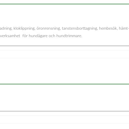
g, badning, kloklippning, öronrensning, tanstensborttagning, hembesök, häm
ursverksamhet för hundägare och hundtrimmare.